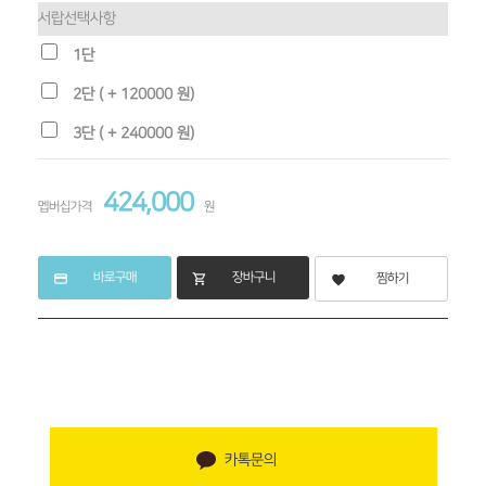
서랍선택사항
1단
2단 ( + 120000 원)
3단 ( + 240000 원)
424,000
멥버십가격
원
바로구매
장바구니
credit_card
shopping_cart
찜하기
favorite
카톡문의