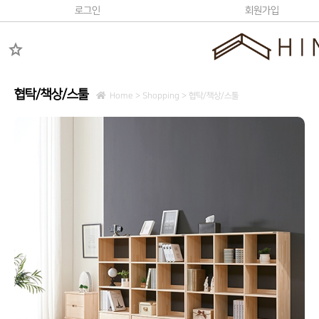
로그인
회원가입
star
협탁/책상/스툴
Home > Shopping >
협탁/책상/스툴