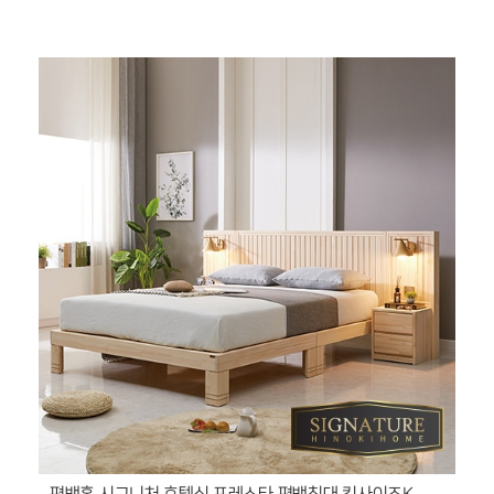
편백홈 시그니처 호텔식 포레스타 편백침대 킹사이즈K