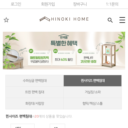
로그인
회원가입
장바구니
1:1문의
star
search
수퍼싱글 편백침대
퀸사이즈 편백침대
트윈 편백 침대
거실장/소파
화장대/서랍장
협탁/책상/스툴
퀸사이즈 편백침대
in
20
개의 상품을 찾았습니다.