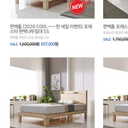
편백홈 (2026 COOL~~~한 세일 이벤트) 포레
편백홈 포레스
스타 편백나무침대 SS
포레스타 침대의 헤
편백홈 하반기 신상 침대입니다.
1,750,0
SALE
1,500,000원
657,000
원
SALE