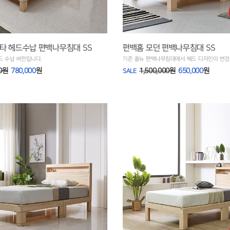
타 헤드수납 편백나무침대 SS
편백홈 모던 편백나무침대 SS
드 수납 버전입니다.
기존 올뉴 편백나무침대에서 헤드 디자인이 변경
00원
780,000
원
1,500,000원
650,000
원
SALE