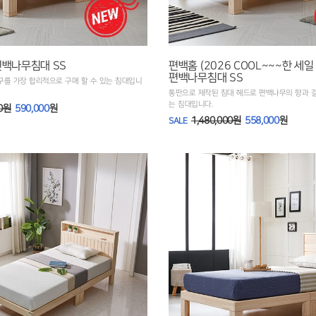
편백나무침대 SS
편백홈 (2026 COOL~~~한 세일
편백나무침대 SS
구를 가장 합리적으로 구매 할 수 있는 침대입니
통판으로 제작된 침대 헤드로 편백나무의 향과 결
는 침대입니다.
00원
590,000
원
1,480,000원
558,000
원
SALE