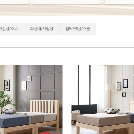
거실장/소파
화장대/서랍장
협탁/책상/스툴