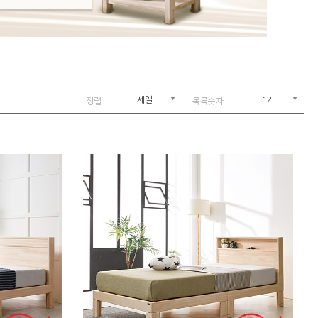
세일
12
정렬
목록숫자