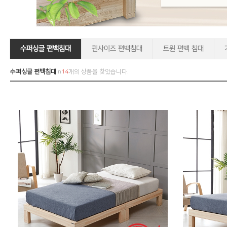
수퍼싱글 편백침대
퀸사이즈 편백침대
트윈 편백 침대
수퍼싱글 편백침대
in
14
개의 상품을 찾았습니다.