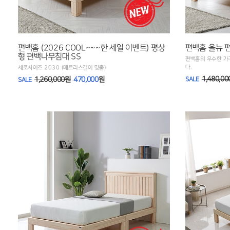
편백홈 (2026 COOL~~~한 세일 이벤트) 평상
편백홈 올뉴 
형 편백나무침대 SS
편백홈의 우수한 가
다.
세로사이즈 2030 (메트리스길이 맞춤)
1,480,0
1,260,000원
470,000
원
SALE
SALE