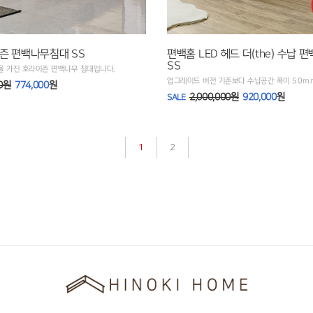
즌 편백나무침대 SS
편백홈 LED 헤드 더(the) 수납 
SS
을 가진 호라이즌 편백나무 침대입니다.
업그레이드 버전 기존보다 수납공간 폭이 50m
00원
774,000
원
2,000,000원
920,000
원
SALE
1
2