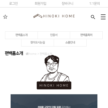
로그인
회원가입
장바구니
1:1문의
star
search
편백홈소개
인증서
편백홈특허
찾아오시는길
쇼룸안내
편백홈소개
home >
편백홈소개