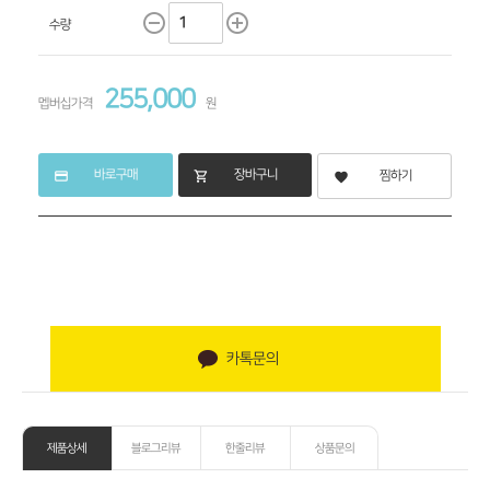
remove_circle_outline
add_circle_outline
수량
255,000
멥버십가격
원
바로구매
장바구니
credit_card
shopping_cart
찜하기
favorite
카톡문의
제품상세
블로그리뷰
한줄리뷰
상품문의