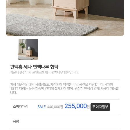
편백홈 세나 편백나무 협탁
가운데 손잡이가 포인트인 세나 편백나무 협탁입니다.
가장 대중적인 2단 서랍장으로 제작되어 넉넉한 수납 공간을 자랑합니다. 4개의
181T 다리는 높은 하중에 견디게 설계되어 있어, 굉장히 안정감 있게 사용이 가능합
니다.
255,000
소비자가격
SALE
440,000원
원
무이자할부
용량