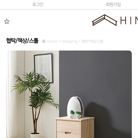
로그인
회원가입
star
협탁/책상/스툴
Home > Shopping >
협탁/책상/스툴