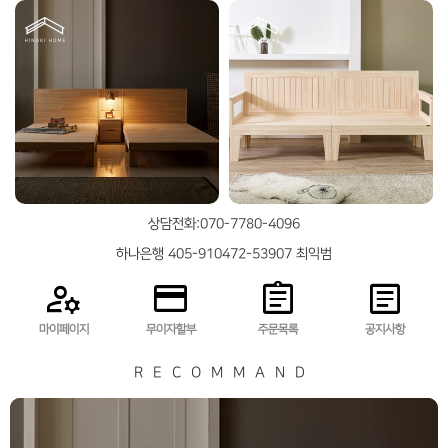
상담전화:070-7780-4096
하나은행 405-910472-53907 최익범
manage_accounts
credit_card
assignment
article
마이페이지
무이자할부
주문목록
공지사항
RECOMMAND