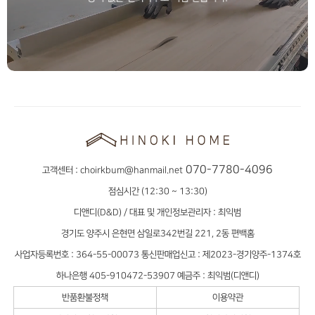
070-7780-4096
고객센터 :
choirkbum@hanmail.net
점심시간 (12:30 ~ 13:30)
디앤디(D&D) / 대표 및 개인정보관리자 : 최익범
경기도 양주시 은현면 삼일로342번길 221, 2동 편백홈
사업자등록번호 : 364-55-00073 통신판매업신고 : 제2023-경기양주-1374호
하나은행 405-910472-53907 예금주 : 최익범(디앤디)
반품환불정책
이용약관