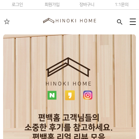
로그인
회원가입
장바구니
1:1문의
star
search