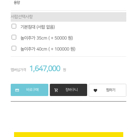
용량
서랍선택사항
기본침대 (서랍 없음)
높이추가 35cm ( + 50000 원)
높이추가 40cm ( + 100000 원)
1,647,000
멥버십가격
원
바로구매
장바구니
credit_card
shopping_cart
찜하기
favorite