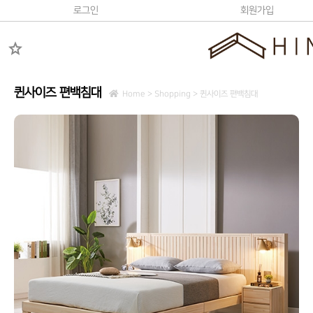
로그인
회원가입
star
퀸사이즈 편백침대
Home > Shopping >
퀸사이즈 편백침대